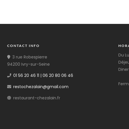
CONTACT INFO
HOR
Du L
3 rue Robespierre
Déjeu
94200 Ivry-sur-Seine
Diner
01 56 20 46 11 | 06 20 80 06 46
Ferm
restochezalain@gmail.com
restaurant-chezalain.fr