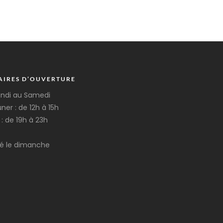
AIRES D’OUVERTURE
undi au Samedi
ner : de 12h à 15h
 : de 19h à 23h
é le dimanche