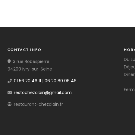
CONTACT INFO
HOR
Du L
3 rue Robespierre
Déjeu
94200 Ivry-sur-Seine
Diner
01 56 20 46 11 | 06 20 80 06 46
Ferm
restochezalain@gmail.com
restaurant-chezalain.fr