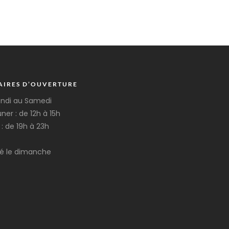
AIRES D’OUVERTURE
undi au Samedi
ner : de 12h à 15h
 : de 19h à 23h
é le dimanche