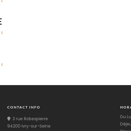
RE
E
RE
RE
CONTACT INFO
HOR
Du L
3 rue Robespierre
Déjeu
94200 Ivry-sur-Seine